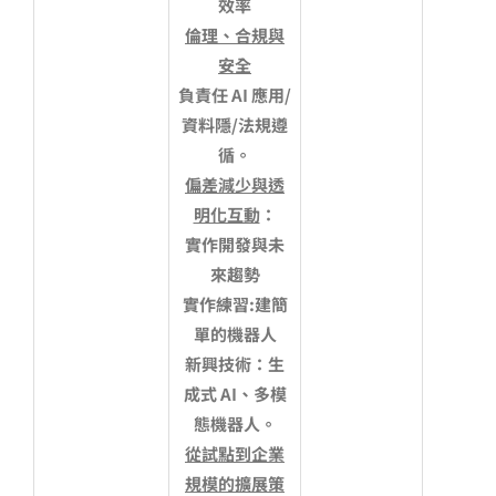
效率
倫理、合規與
安全
負責任 AI 應用/
資料隱/法規遵
循。
偏差減少與透
明化互動
：
實作開發與未
來趨勢
實作練習:建簡
單的機器人
新興技術：生
成式 AI、多模
態機器人。
從試點到企業
規模的擴展策