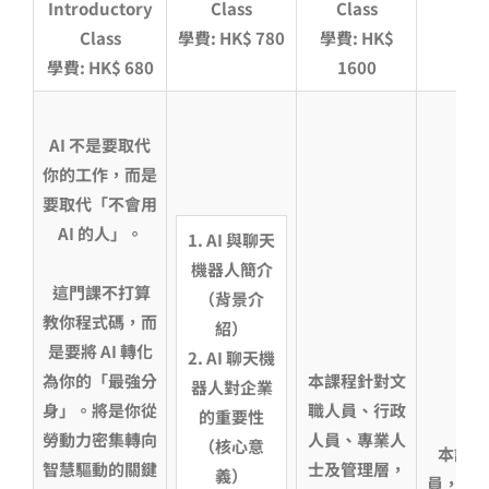
Introductory
Class
Class
Class
學費: HK$ 780
學費: HK$
學費
學費: HK$ 680
1600
AI
不是要取代
你的工作，而是
要取代「不會用
AI
的人」。
1. AI
與聊天
機器人簡介
這門課不打算
（背景介
教你程式碼，而
紹）
是要將
AI
轉化
2. AI
聊天機
為你的「最強分
本課程針對文
器人對企業
身」。將是你從
職人員、行政
的重要性
勞動力密集轉向
人員、專業人
（核心意
本課程
智慧驅動的關鍵
士及管理層，
義）
員，強調