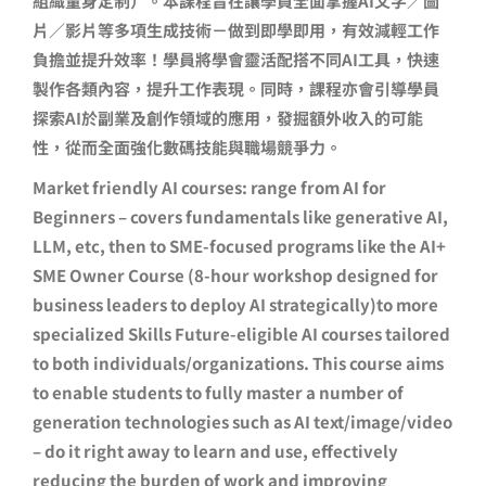
組織量身定制）。本課程旨在讓學員全面掌握AI文字／圖
片／影片等多項生成技術－做到即學即用，有效減輕工作
負擔並提升效率！學員將學會靈活配搭不同AI工具，快速
製作各類內容，提升工作表現。同時，課程亦會引導學員
探索AI於副業及創作領域的應用，發掘額外收入的可能
性，從而全面強化數碼技能與職場競爭力。
Market friendly AI courses: range from AI for
Beginners – covers fundamentals like generative AI,
LLM, etc, then to SME-focused programs like the AI+
SME Owner Course (8-hour workshop designed for
business leaders to deploy AI strategically)to more
specialized Skills Future-eligible AI courses tailored
to both individuals/organizations.
This course aims
to enable students to fully master a number of
generation technologies such as AI text/image/video
– do it right away to learn and use, effectively
reducing the burden of work and improving