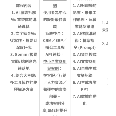
課程內容
則
1. AI
對職場的
1.
AI 腦袋拆解
使用者為中心
影響、未來工
術: 重塑你的溝
的設計最佳實
作形態、及職
1. AI
對
通邏輯
踐
業轉型策略
未來工
2.
文字鍊金術:
系統整合：
2. AI
進階溝通
從寫作、摘要到
CRM／ERP／
術：精準指
2. AI
進
深度研究
辦公工具與
令 (Prompt)
令
3.
Gemini 視覺
API 連接。
3. AI
資料搜尋
3.
實戰: 讓創意光
中小企業應用
4. AI
文書應用
4. AI
速落地
與案例
：
5. AI
自動生成
5.
4.
綜合大考驗:
在客服／行銷
會議記錄
6. AI
多工具協作的終
／人力資源／
6. AI
生成專業
7. AI
極解決方案
營運中的實際
PPT
部署。
7. AI
數據自動
成功案例分
化
享;SME何提升