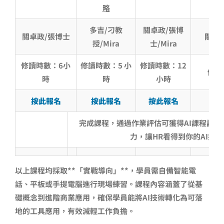
略
多吉/刁教
關卓政/張博
關卓政/張博士
關卓政
授/Mira
士/Mira
修讀時數：6小
修讀時數：5 小
修讀時數：12
修讀
時
時
小時
按此報名
按此報名
按此報名
完成課程，通過作業評估可獲得AI課程証書
力，讓HR看得到你的AI技能
以上課程均採取**「實戰導向」**，學員需自備智能電
話、平板或手提電腦進行現場練習。課程內容涵蓋了從基
礎概念到進階商業應用，確保學員能將AI技術轉化為可落
地的工具應用，有效減輕工作負擔。