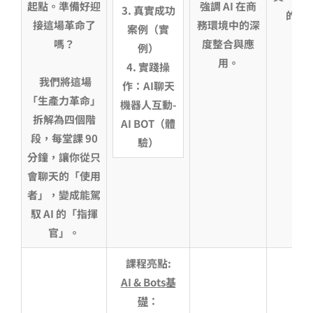
起點。準備好迎
強調 AI 在商
3.
真實成功
的深
接這場革命了
務環境中的深
案例（實
嗎？
度整合與應
例）
用。
4.
實踐操
我們將這場
作：AI聊天
「生產力革命」
機器人互動-
拆解為四個階
AI BOT（體
段，每堂課
90
驗）
分鐘，讓你從只
會聊天的「使用
者」，變成能駕
馭
AI
的「指揮
官」。
課程亮點:
AI & Bots
基
礎
：