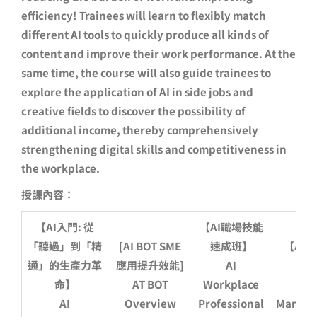
efficiency! Trainees will learn to flexibly match
different AI tools to quickly produce all kinds of
content and improve their work performance. At the
same time, the course will also guide trainees to
explore the application of AI in side jobs and
creative fields to discover the possibility of
additional income, thereby comprehensively
strengthening digital skills and competitiveness in
the workplace.
授課內容：
【AI入門: 從
【AI職場技能
「聽過」到「精
[AI BOT SME
速成班】
【AI
通」的生產力革
應用提升效能]
AI
命】
AT BOT
Workplace
AI
Overview
Professional
Marketi