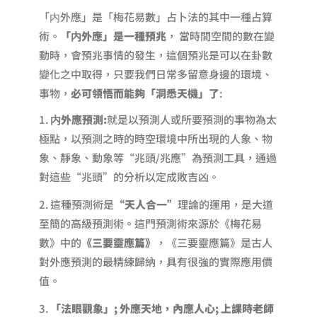
「内外應」是「梅花易數」占卜法的其中一種占算
術。
「
内
外應」是一種預兆
， 當時間空間的數在變
動時，會預兆事情的發生，這個預兆是可以在卦數
變化之中取得，只要我們日常多留意身邊的環境、
事物，
必可領悟而能夠「洞悉天機」了
:
内
外應預測
:
就是以預測人或所要預測的事物為太
極點，以預測之時的時空環境中所出現的人象、物
象、靜象、動象等“兆頭/兆應”為預測工具，通過
對這些“兆頭”的分析以定成敗吉凶。
這種預測術是
“天人合一”
理論的運用，是大道
至簡的高級預測術。這門預測術來源於《梅花易
數》中的
《三要靈應篇》
，《三要靈應篇》是古人
對外應預測的最精練歸納，具有很強的實際應用價
值。
「法眼觀象」
;
外應天地，內應人心
; 上課時老師