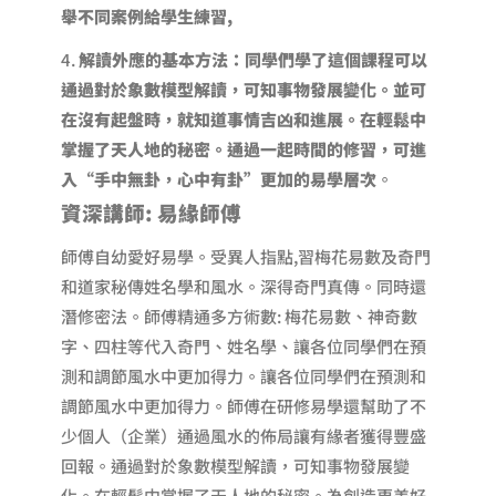
舉不同案例給學生練習,
解讀外應的基本方法
：
同學們學了這個課程可以
通過對於象數模型解讀，可知事物發展變化。
並可
在沒有起盤時，就知道事情吉凶和進展。
在輕鬆中
掌握了天人地的秘密。
通過一起時間的修習，可進
入“手中無卦，心中有卦”更加的易學層次
。
資深講師:
易緣師傅
師傅自幼愛好易學。受異人指點,習梅花易數及奇門
和道家秘傳姓名學和風水。深得奇門真傳。同時還
潛修密法。師傅精通多方術數: 梅花易數、神奇數
字、四柱等代入奇門、姓名學、讓各位同學們在預
測和調節風水中更加得力。讓各位同學們在預測和
調節風水中更加得力。師傅在研修易學還幫助了不
少個人（企業）通過風水的佈局讓有緣者獲得豐盛
回報。通過對於象數模型解讀，可知事物發展變
化。在輕鬆中掌握了天人地的秘密。為創造更美好