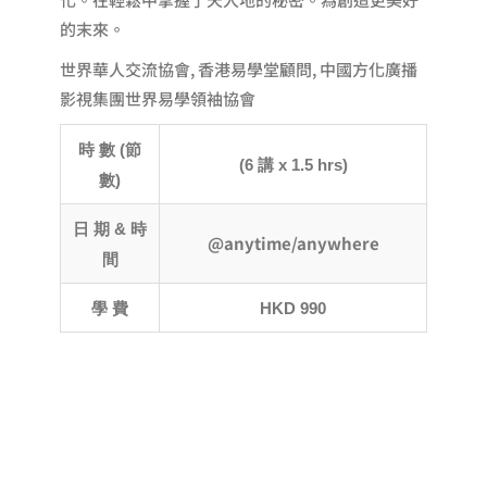
的末來。
世界華人交流協會, 香港易學堂顧問, 中國方化廣播
影視集團世界易學領袖協會
時 數 (節
(
6
講 x 1
.5
hrs)
數)
日 期 & 時
@anytime/anywhere
間
學 費
HKD
990