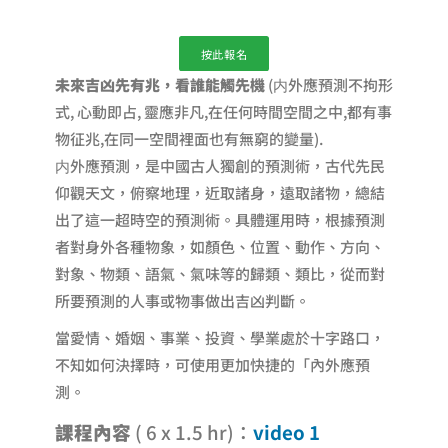
按此報名
未來吉凶先有兆，看誰能觸先機
(内外應預測不拘形
式, 心動即占, 靈應非凡,在任何時間空間之中,都有事
物征兆,在同一空間裡面也有無窮的變量).
内外應預測，是中國古人獨創的預測術，古代先民
仰觀天文，俯察地理，近取諸身，遠取諸物，總結
出了這一超時空的預測術。具體運用時，根據預測
者對身外各種物象，如顏色、位置、動作、方向、
對象、物類、語氣、氣味等的歸類、類比，從而對
所要預測的人事或物事做出吉凶判斷。
當愛情、婚姻、事業、投資、學業處於十字路口，
不知如何決擇時，可使用更加快捷的「內外應預
測。
課程內容
( 6 x 1.5 hr)：
video 1