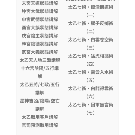
未宮天道狀態講解
太乙七術·臨津問道術
坤宮大武狀態講解
（一）
申宮武德狀態講解
太乙七術·獅子反擲術
酉宮大簇狀態講解
（二）
戌宮陰主狀態講解
太乙七術·白雲卷空術
幹宮陰德狀態講解
（三）
亥宮大義狀態講解
太乙七術·猛虎相據術
太乙天人地三盤講解
（四）
十六宮陰陽
/五行講
太乙七術·雷公入水術
解
（五）
太乙五將
/七政/五行
太乙七術·白龍得雲術
講解
（六）
星神吉凶
/陰陽/空亡
太乙七術·回軍無言術
講解
（七）
太乙取用客戶講解
官司預測取用講解