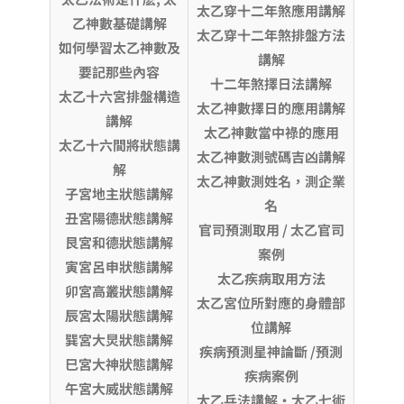
太乙穿十二年煞應用講解
乙神數基礎講解
太乙穿十二年煞排盤方法
如何學習太乙神數及
講解
要記那些內容
十二年煞擇日法講解
太乙十六宮排盤構造
太乙神數擇日的應用講解
講解
太乙神數當中祿的應用
太乙十六間將狀態講
太乙神數測號碼吉凶講解
解
太乙神數測姓名，測企業
子宮地主狀態講解
名
丑宮陽德狀態講解
官司預測取用
/ 太乙官司
艮宮和德狀態講解
案例
寅宮呂申狀態講解
太乙疾病取用方法
卯宮高叢狀態講解
太乙宮位所對應的身體部
辰宮太陽狀態講解
位講解
巽宮大炅狀態講解
疾病預測星神論斷
/預測
巳宮大神狀態講解
疾病案例
午宮大威狀態講解
太乙兵法講解·太乙七術