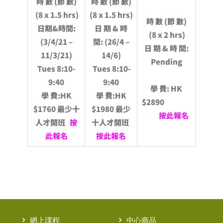
時 數 (節 數)
時 數 (節 數)
(8 x 1.5 hrs)
(8 x 1.5 hrs)
時 數 (節 數)
日期&時間
:
日 期 & 時
(8 x 2 hrs)
(
3
/4/
21
–
間
: (26/4 –
日 期 & 時 間
:
11
/
3/21
)
14/6)
Pending
Tues 8:10-
Tues 8:10-
9:40
9:40
學 費
: HK
學 費
:HK
學 費
:HK
$2890
$1760
最少十
$1980
最少
按此報名
人才開班
按
十人才開班
此報名
按此報名
網上課程
中心商品