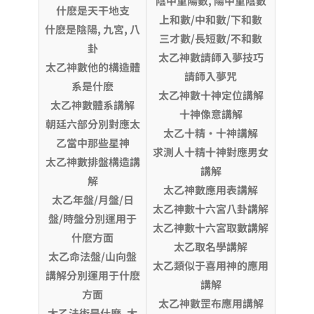
陰中重陽數
, 陽中重陰數
什麽是天干地支
上和數
/中和數/下和數
什麽是陰陽
,
九宮
, 八
三才數
/長短數/不和數
卦
太乙神數請師入夢技巧
太乙神數他的構造體
請師入夢咒
系是什麽
太乙神數十神定位講解
太乙神數體系講解
十神像意講解
朝廷六部分別對應太
太乙十精·十神講解
乙當中那些星神
求測人十精十神對應男女
太乙神數排盤構造講
講解
解
太乙神數應用表講解
太乙年盤
/月盤/日
太乙神數十六宮八卦講解
盤/時盤分別運用于
太乙神數十六宮取數講解
什麽方面
太乙取名學講解
太乙命法盤
/山向盤
太乙類似于喜用神的應用
講解分別運用于什麽
講解
方面
太乙神數罡布應用講解
太乙法術是什麽
, 太