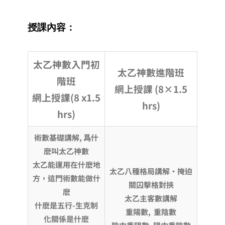
授課內容：
太乙神數入門
初
太乙神數進階班
階班
網上授課
(8×1.5
網上授課
(8 x1.5
hrs)
hrs)
術數基礎講解
, 爲什
麽叫太乙神數
太乙能運用在什麽地
太乙八種格局講解·掩迫
方，這門術數能做什
關囚擊格對挾
麽
太乙主客數講解
什麽是五行
-生克制
重陽數
, 重陰數
化關係是什麽