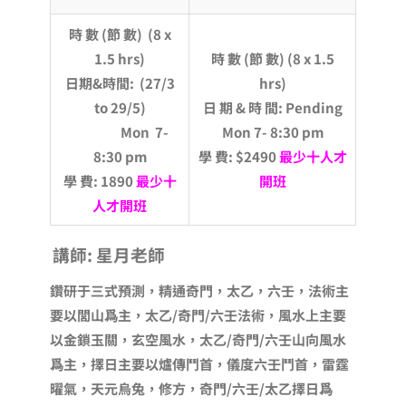
時 數
(節 數) (8 x
1.5 hrs)
時 數
(節 數) (8 x 1.5
日期
&時間:
(27/3
hrs)
to 29/5)
日 期
& 時 間: Pending
Mon
7-
Mon 7- 8:30 pm
8:30 pm
學 費
: $2490
最少十人才
學 費
: 1890
最少十
開班
人才開班
講師
: 星月老師
鑽研于三式預測，精通奇門，太乙，六壬，法術主
要以閭山爲主，太乙
/奇門/六壬法術，風水上主要
以金鎖玉關，玄空風水，太乙/奇門/六壬山向風水
爲主，擇日主要以爐傳鬥首，儀度六壬鬥首，雷霆
曜氣，天元烏兔，修方，奇門/六壬/太乙擇日爲