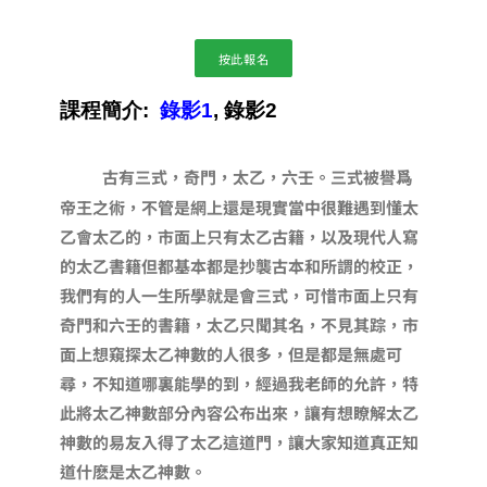
按此報名
課程簡介:
錄影1
,
錄影
2
古有三式，奇門，太乙，六壬。三式被譽爲
帝王之術，不管是網上還是現實當中很難遇到懂太
乙會太乙的，市面上只有太乙古籍，以及現代人寫
的太乙書籍但都基本都是抄襲古本和所謂的校正，
我們有的人一生所學就是會三式，可惜市面上只有
奇門和六壬的書籍，太乙只聞其名，不見其踪，市
面上想窺探太乙神數的人很多，但是都是無處可
尋，不知道哪裏能學的到，經過我老師的允許，特
此將太乙神數部分內容公布出來，讓有想瞭解太乙
神數的易友入得了太乙這道門，讓大家知道真正知
道什麽是太乙神數。